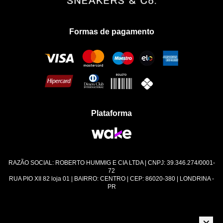
Troca e Devolução
Formas de pagamento
Política de Privacidade
Plataforma
RAZÃO SOCIAL: ROBERTO HUMMIG E CIA LTDA | CNPJ: 39.346.274/0001-
72
RUA PIO XII 82 loja 01 | BAIRRO: CENTRO | CEP: 86020-380 | LONDRINA -
PR