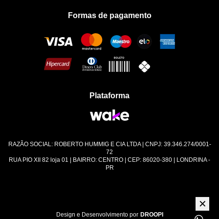
Formas de pagamento
Política de Privacidade
Plataforma
RAZÃO SOCIAL: ROBERTO HUMMIG E CIA LTDA | CNPJ: 39.346.274/0001-
72
RUA PIO XII 82 loja 01 | BAIRRO: CENTRO | CEP: 86020-380 | LONDRINA -
PR
✕
Design e Desenvolvimento por
DROOPI