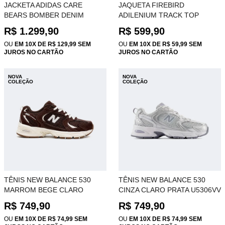
JACKETA ADIDAS CARE
JAQUETA FIREBIRD
BEARS BOMBER DENIM
ADILENIUM TRACK TOP
KQ6747
BEIGE KT0016
R$ 1.299,90
R$ 599,90
OU
EM 10X DE R$ 129,99 SEM
OU
EM 10X DE R$ 59,99 SEM
JUROS NO CARTÃO
JUROS NO CARTÃO
NOVA
NOVA
COLEÇÃO
COLEÇÃO
TÊNIS NEW BALANCE 530
TÊNIS NEW BALANCE 530
MARROM BEGE CLARO
CINZA CLARO PRATA U5306VV
U5306VJ
R$ 749,90
R$ 749,90
OU
EM 10X DE R$ 74,99 SEM
OU
EM 10X DE R$ 74,99 SEM