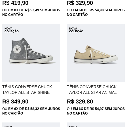
R$ 419,90
R$ 329,90
AMENDOA CT34840002
CT34860002
OU
EM 8X DE R$ 52,49 SEM JUROS
OU
EM 6X DE R$ 54,98 SEM JUROS
NO CARTÃO
NO CARTÃO
NOVA
NOVA
COLEÇÃO
COLEÇÃO
TÊNIS CONVERSE CHUCK
TÊNIS CONVERSE CHUCK
TAYLOR ALL STAR SHINE
TAYLOR ALL STAR ANIMAL
GRAFITE ESCURO HI
BEGE MOSTARDA OX
R$ 349,90
R$ 329,80
CT34850002
CT34310001
OU
EM 6X DE R$ 58,32 SEM JUROS
OU
EM 6X DE R$ 54,97 SEM JUROS
NO CARTÃO
NO CARTÃO