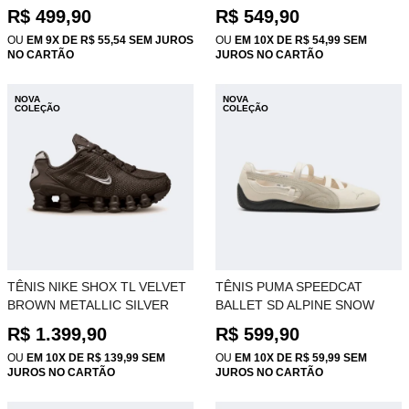
VEMELHA AMENDOA OX
AMENDOA HI CT35880002
R$ 499,90
R$ 549,90
CT35890002
OU
EM 9X DE R$ 55,54 SEM JUROS
OU
EM 10X DE R$ 54,99 SEM
NO CARTÃO
JUROS NO CARTÃO
NOVA
NOVA
COLEÇÃO
COLEÇÃO
TÊNIS NIKE SHOX TL VELVET
TÊNIS PUMA SPEEDCAT
BROWN METALLIC SILVER
BALLET SD ALPINE SNOW
IH2559-201
PUMA BLACK 401287-08
R$ 1.399,90
R$ 599,90
OU
EM 10X DE R$ 139,99 SEM
OU
EM 10X DE R$ 59,99 SEM
JUROS NO CARTÃO
JUROS NO CARTÃO