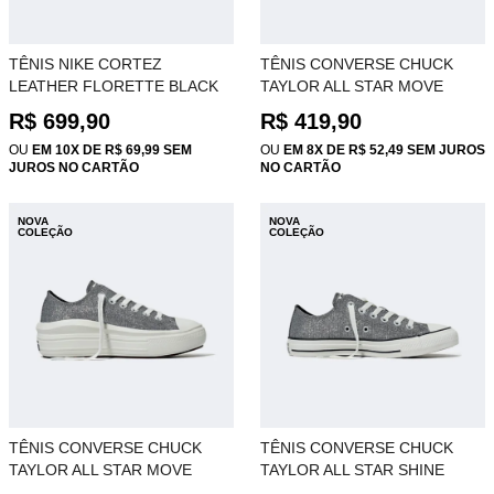
TÊNIS NIKE CORTEZ
TÊNIS CONVERSE CHUCK
LEATHER FLORETTE BLACK
TAYLOR ALL STAR MOVE
IV5675-001
SHINE CASTANHA CLARA
R$ 699,90
R$ 419,90
CT34840003
OU
EM 10X DE R$ 69,99 SEM
OU
EM 8X DE R$ 52,49 SEM JUROS
JUROS NO CARTÃO
NO CARTÃO
NOVA
NOVA
COLEÇÃO
COLEÇÃO
TÊNIS CONVERSE CHUCK
TÊNIS CONVERSE CHUCK
TAYLOR ALL STAR MOVE
TAYLOR ALL STAR SHINE
SHINE GRAFITE ESCURO
GRAFITE ESCURO OX