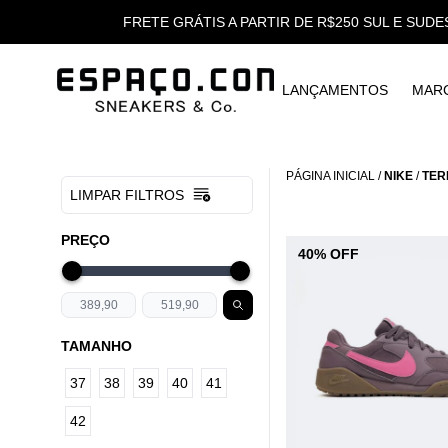
FRETE GRÁTIS A PARTIR DE R$250 SUL E SUDE
LANÇAMENTOS
MAR
PÁGINA INICIAL
/
NIKE
/
TER
LIMPAR FILTROS
PREÇO
40% OFF
TAMANHO
37
38
39
40
41
42