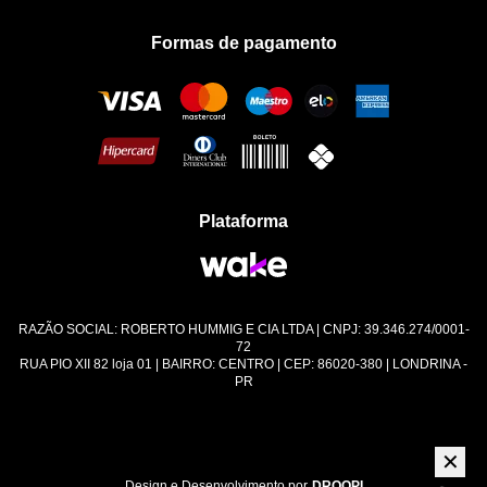
Troca e Devolução
Formas de pagamento
Política de Privacidade
Plataforma
RAZÃO SOCIAL: ROBERTO HUMMIG E CIA LTDA | CNPJ: 39.346.274/0001-
72
RUA PIO XII 82 loja 01 | BAIRRO: CENTRO | CEP: 86020-380 | LONDRINA -
PR
✕
Design e Desenvolvimento por
DROOPI